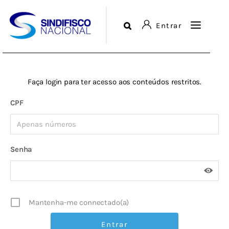
Entrar
Sindicato
Login or
Register
Faça login para ter acesso aos conteúdos restritos.
Diretorias
CPF
Serviços
Senha
Comunicação
Agenda
Biblioteca
Mantenha-me connectado(a)
Fale Conosco