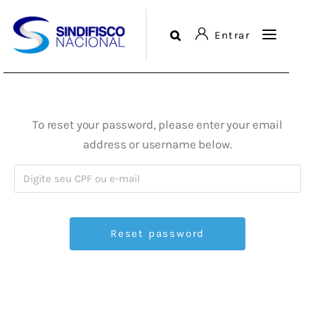
Entrar
Sindicato
Login or
Register
To reset your password, please enter your email
Diretorias
address or username below.
Serviços
Comunicação
Agenda
Biblioteca
Fale Conosco