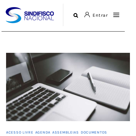
Entrar
Sindicato
Login or
Register
Diretorias
Serviços
Comunicação
Agenda
Biblioteca
ACESSO LIVRE
AGENDA
ASSEMBLEIAS
DOCUMENTOS
Fale Conosco