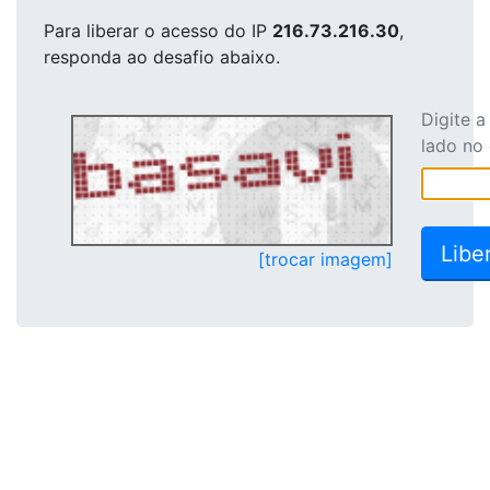
Para liberar o acesso
do IP
216.73.216.30
,
responda ao desafio abaixo.
Digite 
lado no
[trocar imagem]